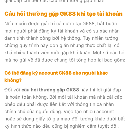
giải đáp chi tiết các câu hỏi thường gặp nhất!
Câu hỏi thường gặp GK88 khi tạo tài khoản
Nếu muốn được giải trí cá cược tại GK88, bắt buộc
mọi người phải đăng ký tài khoản và có sự xác nhận
danh tính thành công bởi hệ thống. Tuy nhiên tưởng
chừng quy trình này đơn giản nhưng thực chất lại có
khá nhiều thành viên mới gặp khó khăn. Một số câu hỏi
mà họ gửi về đã được chúng tôi tổng hợp lại bao gồm:
Có thể đăng ký account GK88 cho người khác
không?
Đối với
câu hỏi thường gặp GK88
này thì lời giải đáp
là hoàn toàn không. Bởi mỗi tài khoản mà nhà cái cấp
phép đều phải được liên kết với thông tin cá nhân
chính chủ của người dùng. Việc tạo nhiều account
hoặc sử dụng giấy tờ giả mạo đối tượng khác dưới bất
kỳ hình thức nào đều cũng bị nghiêm cấm tuyệt đối.