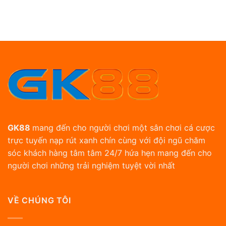
GK88
mang đến cho người chơi một sân chơi cá cược
trực tuyến nạp rút xanh chín cùng với đội ngũ chăm
sóc khách hàng tâm tâm 24/7 hứa hẹn mang đến cho
người chơi những trải nghiệm tuyệt vời nhất
VỀ CHÚNG TÔI