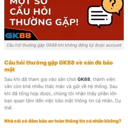
Câu hỏi thường gặp GK88 khi không đăng ký được account
Câu hỏi thường gặp GK88 về vấn đề bảo
mật
Sau khi đã tham gia vào sân chơi
GK88
, thành viên
vẫn còn khá nhiều thắc mắc và gửi về hệ thống. Sau
khi đã tổng hợp được, chúng tôi nhận thấy phần lớn
bạn quan tâm đến việc bảo mật thông tin cá nhân. Cụ
thể:
Nhà cái có đảm bảo an toàn thông tin cá nhân không?