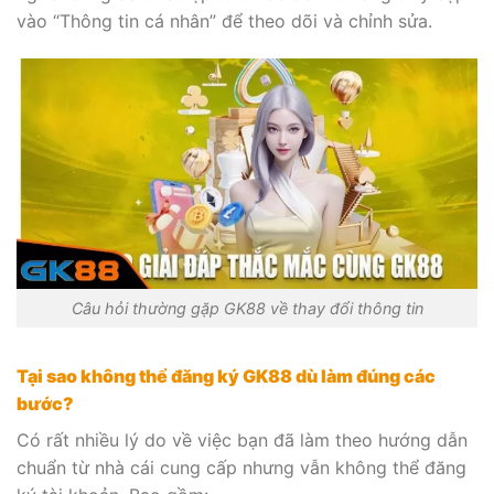
vào “Thông tin cá nhân” để theo dõi và chỉnh sửa.
Câu hỏi thường gặp GK88 về thay đổi thông tin
Tại sao không thể đăng ký GK88 dù làm đúng các
bước?
Có rất nhiều lý do về việc bạn đã làm theo hướng dẫn
chuẩn từ nhà cái cung cấp nhưng vẫn không thể đăng