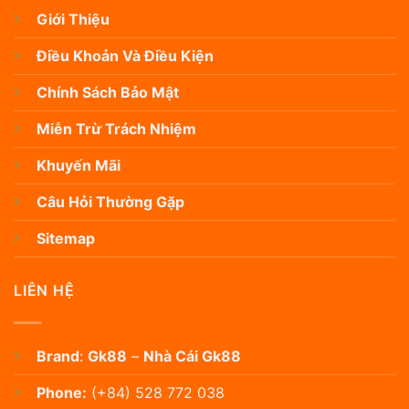
Giới Thiệu
Điều Khoản Và Điều Kiện
Chính Sách Bảo Mật
Miễn Trừ Trách Nhiệm
Khuyến Mãi
Câu Hỏi Thường Gặp
Sitemap
LIÊN HỆ
Brand
:
Gk88
–
Nhà Cái Gk88
Phone:
(+84) 528 772 038